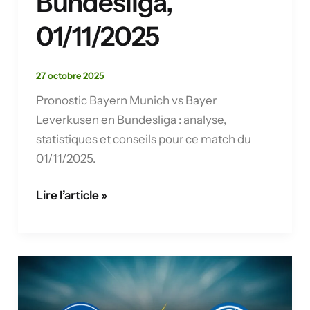
Bundesliga,
01/11/2025
27 octobre 2025
Pronostic Bayern Munich vs Bayer
Leverkusen en Bundesliga : analyse,
statistiques et conseils pour ce match du
01/11/2025.
Lire l’article »
Pronostic
Karlsruhe
SC