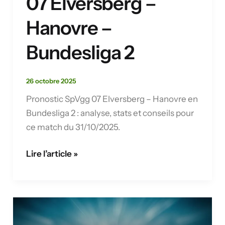
07 Elversberg –
Hanovre –
Bundesliga 2
26 octobre 2025
Pronostic SpVgg 07 Elversberg – Hanovre en
Bundesliga 2 : analyse, stats et conseils pour
ce match du 31/10/2025.
Lire l’article »
Pronostic
Augsbourg