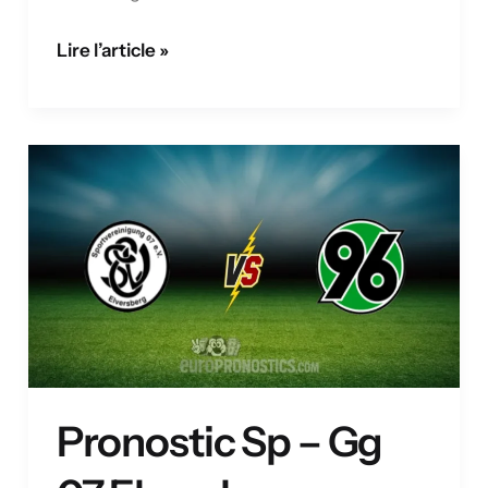
Lire l’article »
Pronostic
Sp
–
Gg
07
Elversberg
–
Hanovre
–
Pronostic Sp – Gg
Bundesliga
2