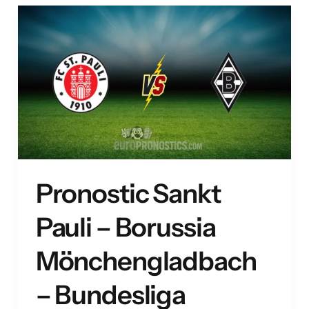
Pronostic
Sankt
Pauli
–
Borussia
Mönchengladbach
–
Bundesliga
Pronostic Sankt
Pauli – Borussia
Mönchengladbach
– Bundesliga