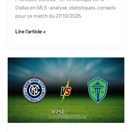
Dallas en MLS : analyse, statistiques, conseils
pour ce match du 27/10/2025.
Lire l’article »
Pronostic
New
York
City
–
Seattle
Sounders
–
MLS