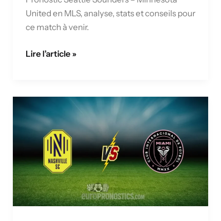
United en MLS, analyse, stats et conseils pour
ce match à venir.
Lire l’article »
Pronostic
Nash
–
Ille
SC
–
Inter
Miami
–