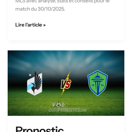
MLS avec analyse, stats et conseils pour le
match du 30/10/2025.
Lire l’article »
Pronostic
Minnesota
United
–
Seattle
Sounders
–
MLS
Pronostic