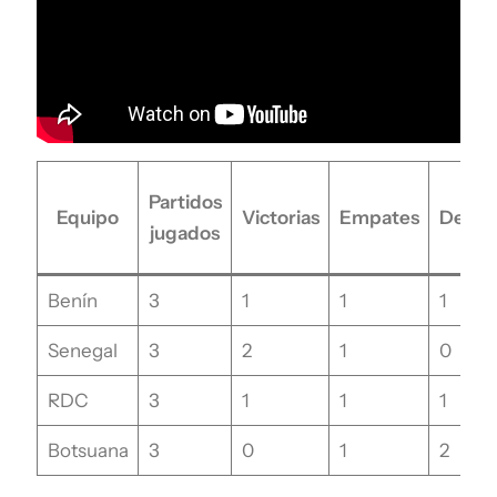
Partidos
Equipo
Victorias
Empates
Derro
jugados
Benín
3
1
1
1
Senegal
3
2
1
0
RDC
3
1
1
1
Botsuana
3
0
1
2