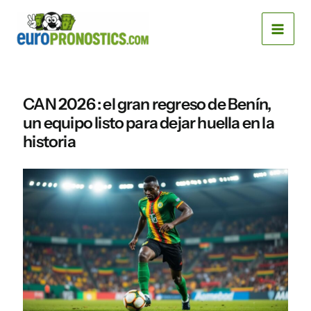
Skip
MAI
to
MEN
content
CAN 2026 : el gran regreso de Benín,
un equipo listo para dejar huella en la
historia