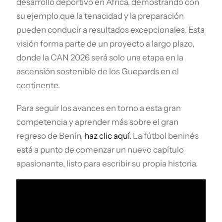
desarrollo deportivo en África, demostrando con
su ejemplo que la tenacidad y la preparación
pueden conducir a resultados excepcionales. Esta
visión forma parte de un proyecto a largo plazo,
donde la CAN 2026 será solo una etapa en la
ascensión sostenible de los Guepards en el
continente.
Para seguir los avances en torno a esta gran
competencia y aprender más sobre el gran
regreso de Benín,
haz clic aquí
. La fútbol beninés
está a punto de comenzar un nuevo capítulo
apasionante, listo para escribir su propia historia.