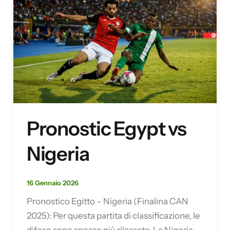
vs
Nigeria
Pronostic Egypt vs
Nigeria
16 Gennaio 2026
Pronostico Egitto – Nigeria (Finalina CAN
2025): Per questa partita di classificazione, le