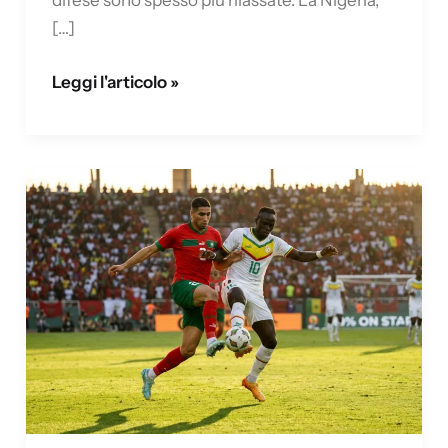
difese sono spesso più rilassate. La Nigeria,
[…]
Leggi l'articolo »
Pronostico
Marocco
vs
Senegal
:
Le
migliori
quote
per
la