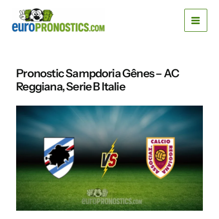
Aller
MAI
au
MEN
contenu
Pronostic Sampdoria Gênes – AC
Reggiana, Serie B Italie