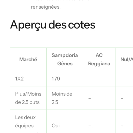
renseignées.
Aperçu des cotes
Sampdoria
AC
Marché
Nul/
Gênes
Reggiana
1X2
1.79
–
–
Plus/Moins
Moins de
–
–
de 2.5 buts
2.5
Les deux
équipes
Oui
–
–