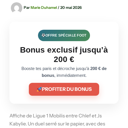
Par
Marie Duhamel
/
20 mai 2026
OFFRE SPÉCIALE FOOT
Bonus exclusif jusqu’à
200 €
Booste tes paris et décroche jusqu’à
200 € de
bonus
, immédiatement.
PROFITER DU BONUS
Affiche de Ligue 1 Mobilis entre Chlef et Js
Kabylie. Un duel serré sur le papier, avec des