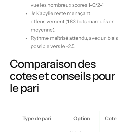
vue les nombreux scores 1-0/2-1.
Js Kabylie reste menaçant
offensivement (1.83 buts marqués en
moyenne).
Rythme maîtrisé attendu, avec un biais
possible vers le -2.5.
Comparaison des
cotes et conseils pour
le pari
Type de pari
Option
Cote