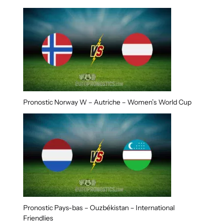
Pronostic Norway W – Autriche – Women’s World Cup
Pronostic Pays-bas – Ouzbékistan – International
Friendlies