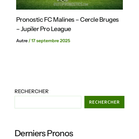
Pronostic FC Malines – Cercle Bruges
– Jupiler Pro League
Autre
/
17 septembre 2025
RECHERCHER
RECHERCHER
Derniers Pronos