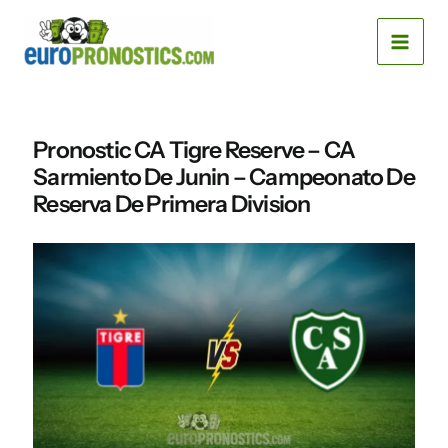
Aller
MAI
au
MEN
contenu
Pronostic CA Tigre Reserve – CA
Sarmiento De Junin – Campeonato De
Reserva De Primera Division