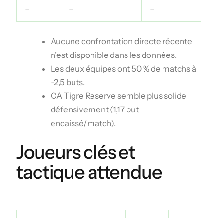
–
–
–
Aucune confrontation directe récente
n’est disponible dans les données.
Les deux équipes ont 50 % de matchs à
-2,5 buts.
CA Tigre Reserve semble plus solide
défensivement (1,17 but
encaissé/match).
Joueurs clés et
tactique attendue