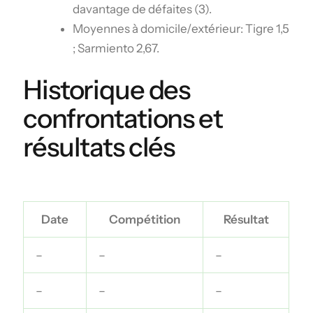
davantage de défaites (3).
Moyennes à domicile/extérieur: Tigre 1,5
; Sarmiento 2,67.
Historique des
confrontations et
résultats clés
Date
Compétition
Résultat
–
–
–
–
–
–