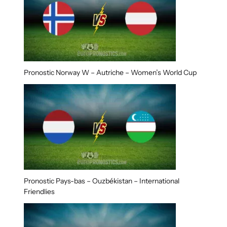
Pronostic Norway W – Autriche – Women’s World Cup
Pronostic Pays-bas – Ouzbékistan – International
Friendlies