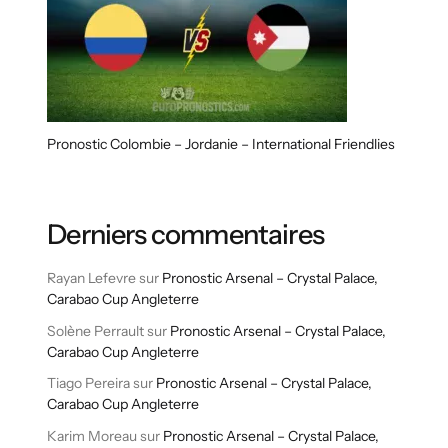
Pronostic Colombie – Jordanie – International Friendlies
Derniers commentaires
Rayan Lefevre
sur
Pronostic Arsenal – Crystal Palace,
Carabao Cup Angleterre
Solène Perrault
sur
Pronostic Arsenal – Crystal Palace,
Carabao Cup Angleterre
Tiago Pereira
sur
Pronostic Arsenal – Crystal Palace,
Carabao Cup Angleterre
Karim Moreau
sur
Pronostic Arsenal – Crystal Palace,