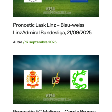
Pronostic Lask Linz – Blau-weiss
LinzAdmiral Bundesliga, 21/09/2025
Autre
/
17 septembre 2025
Pronostic FC Malines – Cercle Bruges