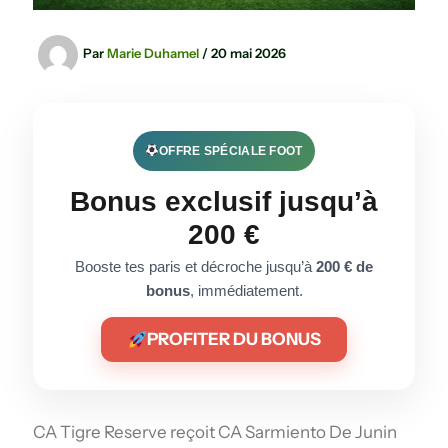
Par
Marie Duhamel
/
20 mai 2026
OFFRE SPÉCIALE FOOT
Bonus exclusif jusqu’à
200 €
Booste tes paris et décroche jusqu’à
200 € de
bonus
, immédiatement.
PROFITER DU BONUS
CA Tigre Reserve reçoit CA Sarmiento De Junin