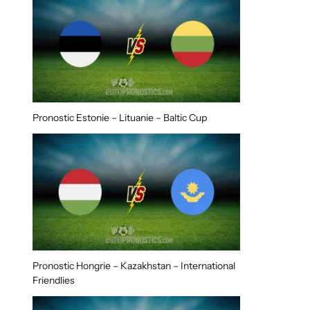
Pronostic Estonie – Lituanie – Baltic Cup
Pronostic Hongrie – Kazakhstan – International
Friendlies