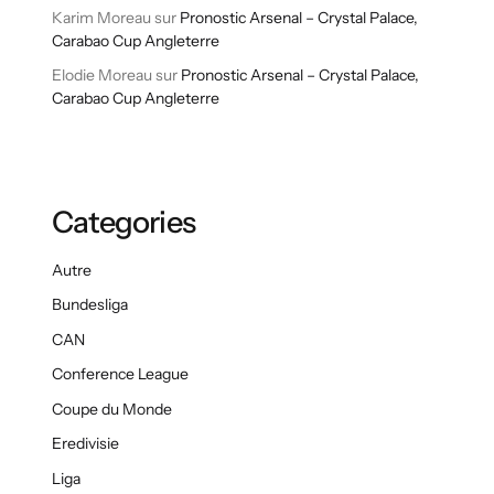
Karim Moreau
sur
Pronostic Arsenal – Crystal Palace,
Carabao Cup Angleterre
Elodie Moreau
sur
Pronostic Arsenal – Crystal Palace,
Carabao Cup Angleterre
Categories
Autre
Bundesliga
CAN
Conference League
Coupe du Monde
Eredivisie
Liga