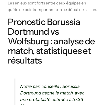
Les enjeux sont forts entre deux équipes en
quête de points importants en ce début de saison.
Pronostic Borussia
Dortmund vs
Wolfsburg : analyse de
match, statistiques et
résultats
Notre pari conseillé : Borussia
Dortmund gagne le match, avec
une probabilité estimée à 57,36