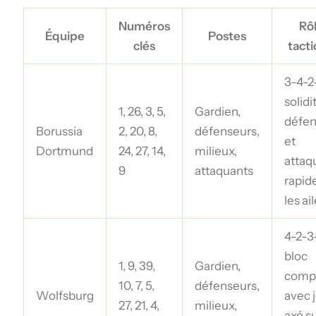
Numéros
Rô
Équipe
Postes
clés
tact
3-4-2-
solidi
1, 26, 3, 5,
Gardien,
défen
Borussia
2, 20, 8,
défenseurs,
et
Dortmund
24, 27, 14,
milieux,
attaq
9
attaquants
rapid
les ai
4-2-3-
bloc
1, 9, 39,
Gardien,
comp
10, 7, 5,
défenseurs,
Wolfsburg
avec 
27, 21, 4,
milieux,
axé su