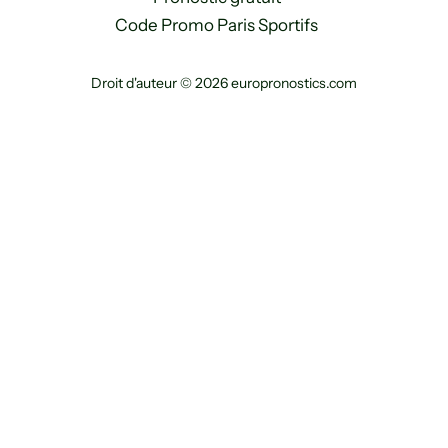
Code Promo Paris Sportifs
Droit d'auteur © 2026 europronostics.com