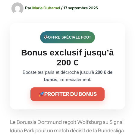
Par
Marie Duhamel
/
17 septembre 2025
OFFRE SPÉCIALE FOOT
Bonus exclusif jusqu’à
200 €
Booste tes paris et décroche jusqu’à
200 € de
bonus
, immédiatement.
PROFITER DU BONUS
Le Borussia Dortmund reçoit Wolfsburg au Signal
Iduna Park pour un match décisif de la Bundesliga.