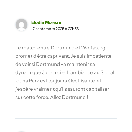
Elodie Moreau
17 septembre 2025 à 22h56
Le match entre Dortmund et Wolfsburg
promet d’être captivant. Je suis impatiente
de voir si Dortmund va maintenir sa
dynamique à domicile. L’ambiance au Signal
Iduna Park est toujours électrisante, et
j’espère vraiment qu’ils sauront capitaliser
sur cette force. Allez Dortmund !