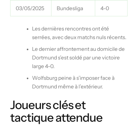
03/05/2025
Bundesliga
4-0
Les dernières rencontres ont été
serrées, avec deux matchs nuls récents.
Le dernier affrontement au domicile de
Dortmund s’est soldé par une victoire
large 4-0.
Wolfsburg peine à s’imposer face à
Dortmund même à l’extérieur.
Joueurs clés et
tactique attendue