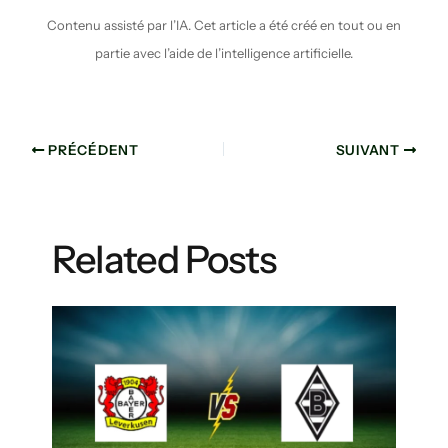
Contenu assisté par l’IA. Cet article a été créé en tout ou en
partie avec l’aide de l’intelligence artificielle.
PRÉCÉDENT
SUIVANT
Related Posts