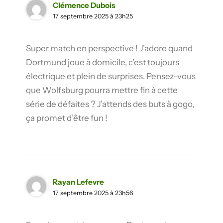
Clémence Dubois
17 septembre 2025 à 23h25
Super match en perspective ! J’adore quand
Dortmund joue à domicile, c’est toujours
électrique et plein de surprises. Pensez-vous
que Wolfsburg pourra mettre fin à cette
série de défaites ? J’attends des buts à gogo,
ça promet d’être fun !
Rayan Lefevre
17 septembre 2025 à 23h56