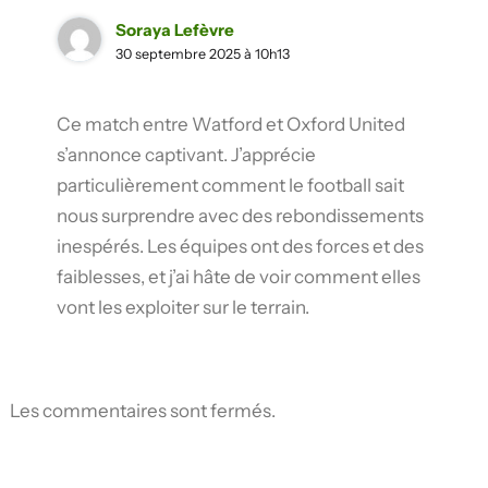
Soraya Lefèvre
30 septembre 2025 à 10h13
Ce match entre Watford et Oxford United
s’annonce captivant. J’apprécie
particulièrement comment le football sait
nous surprendre avec des rebondissements
inespérés. Les équipes ont des forces et des
faiblesses, et j’ai hâte de voir comment elles
vont les exploiter sur le terrain.
Les commentaires sont fermés.