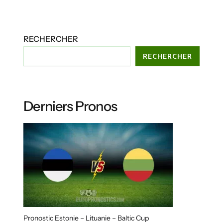
RECHERCHER
RECHERCHER
Derniers Pronos
Pronostic Estonie – Lituanie – Baltic Cup