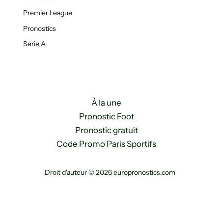
Premier League
Pronostics
Serie A
À la une
Pronostic Foot
Pronostic gratuit
Code Promo Paris Sportifs
Droit d'auteur © 2026 europronostics.com