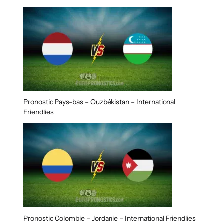
Pronostic Pays-bas – Ouzbékistan – International
Friendlies
Pronostic Colombie – Jordanie – International Friendlies