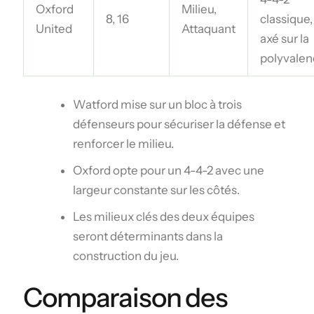
Oxford
Milieu,
8, 16
classique,
United
Attaquant
axé sur la
polyvale
Watford mise sur un bloc à trois
défenseurs pour sécuriser la défense et
renforcer le milieu.
Oxford opte pour un 4-4-2 avec une
largeur constante sur les côtés.
Les milieux clés des deux équipes
seront déterminants dans la
construction du jeu.
Comparaison des