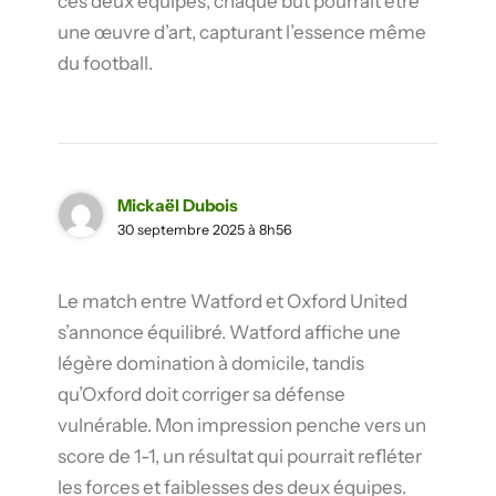
ces deux équipes, chaque but pourrait être
une œuvre d’art, capturant l’essence même
du football.
Mickaël Dubois
30 septembre 2025 à 8h56
Le match entre Watford et Oxford United
s’annonce équilibré. Watford affiche une
légère domination à domicile, tandis
qu’Oxford doit corriger sa défense
vulnérable. Mon impression penche vers un
score de 1-1, un résultat qui pourrait refléter
les forces et faiblesses des deux équipes.