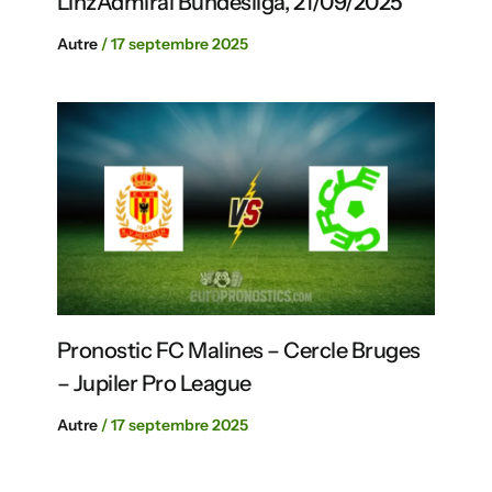
LinzAdmiral Bundesliga, 21/09/2025
Autre
/
17 septembre 2025
Pronostic FC Malines – Cercle Bruges
– Jupiler Pro League
Autre
/
17 septembre 2025