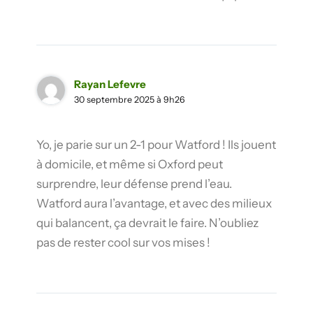
Rayan Lefevre
30 septembre 2025 à 9h26
Yo, je parie sur un 2-1 pour Watford ! Ils jouent
à domicile, et même si Oxford peut
surprendre, leur défense prend l’eau.
Watford aura l’avantage, et avec des milieux
qui balancent, ça devrait le faire. N’oubliez
pas de rester cool sur vos mises !