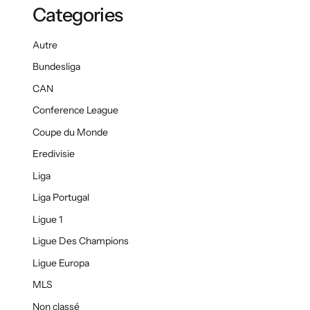
Categories
Autre
Bundesliga
CAN
Conference League
Coupe du Monde
Eredivisie
Liga
Liga Portugal
Ligue 1
Ligue Des Champions
Ligue Europa
MLS
Non classé