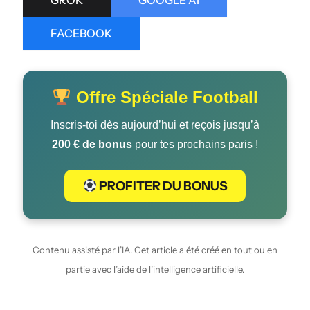
GROK
GOOGLE AI
FACEBOOK
Offre Spéciale Football
Inscris-toi dès aujourd’hui et reçois jusqu’à
200 € de bonus
pour tes prochains paris !
PROFITER DU BONUS
Contenu assisté par l’IA. Cet article a été créé en tout ou en
partie avec l’aide de l’intelligence artificielle.