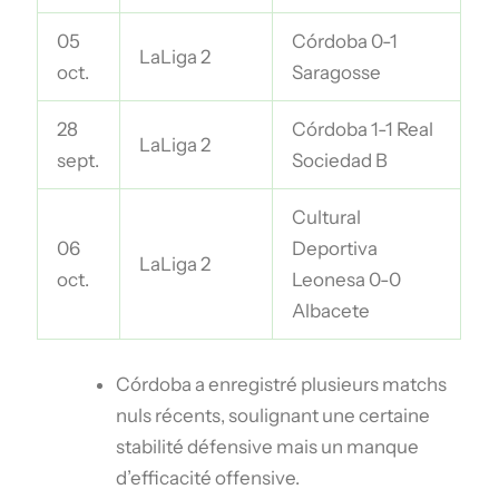
05
Córdoba 0-1
LaLiga 2
oct.
Saragosse
28
Córdoba 1-1 Real
LaLiga 2
sept.
Sociedad B
Cultural
06
Deportiva
LaLiga 2
oct.
Leonesa 0-0
Albacete
Córdoba a enregistré plusieurs matchs
nuls récents, soulignant une certaine
stabilité défensive mais un manque
d’efficacité offensive.