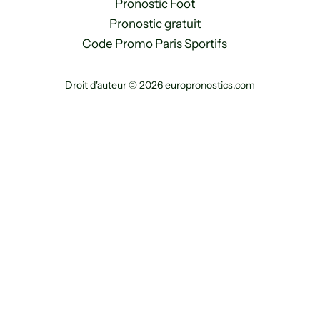
Pronostic Foot
Pronostic gratuit
Code Promo Paris Sportifs
Droit d'auteur © 2026 europronostics.com