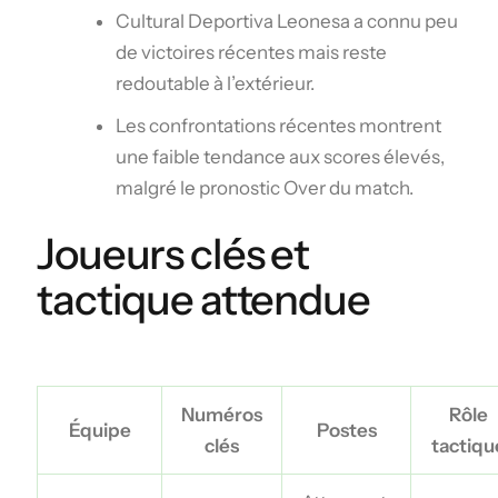
Cultural Deportiva Leonesa a connu peu
de victoires récentes mais reste
redoutable à l’extérieur.
Les confrontations récentes montrent
une faible tendance aux scores élevés,
malgré le pronostic Over du match.
Joueurs clés et
tactique attendue
Numéros
Rôle
Équipe
Postes
clés
tactiqu