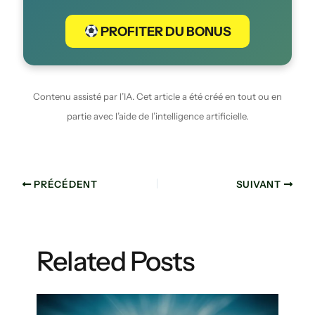
PROFITER DU BONUS
Contenu assisté par l’IA. Cet article a été créé en tout ou en
partie avec l’aide de l’intelligence artificielle.
PRÉCÉDENT
SUIVANT
Related Posts