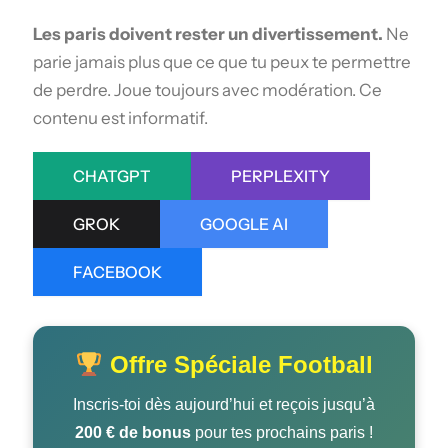
Les paris doivent rester un divertissement.
Ne
parie jamais plus que ce que tu peux te permettre
de perdre. Joue toujours avec modération. Ce
contenu est informatif.
CHATGPT
PERPLEXITY
GROK
GOOGLE AI
FACEBOOK
Offre Spéciale Football
Inscris-toi dès aujourd’hui et reçois jusqu’à
200 € de bonus
pour tes prochains paris !