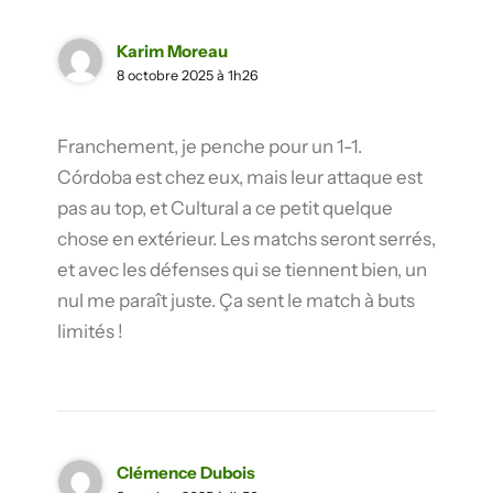
Karim Moreau
8 octobre 2025 à 1h26
Franchement, je penche pour un 1-1.
Córdoba est chez eux, mais leur attaque est
pas au top, et Cultural a ce petit quelque
chose en extérieur. Les matchs seront serrés,
et avec les défenses qui se tiennent bien, un
nul me paraît juste. Ça sent le match à buts
limités !
Clémence Dubois