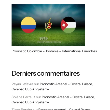
Pronostic Colombie – Jordanie – International Friendlies
Derniers commentaires
Rayan Lefevre
sur
Pronostic Arsenal – Crystal Palace,
Carabao Cup Angleterre
Solène Perrault
sur
Pronostic Arsenal – Crystal Palace,
Carabao Cup Angleterre
Tiago Pereira
sur
Pronostic Arsenal – Crystal Palace,