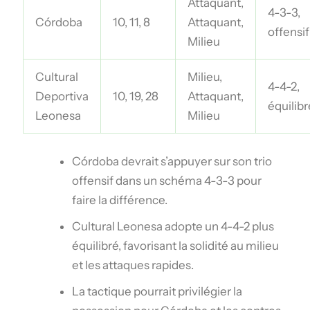
Attaquant,
4-3-3,
Córdoba
10, 11, 8
Attaquant,
offensif
Milieu
Cultural
Milieu,
4-4-2,
Deportiva
10, 19, 28
Attaquant,
équilibr
Leonesa
Milieu
Córdoba devrait s’appuyer sur son trio
offensif dans un schéma 4-3-3 pour
faire la différence.
Cultural Leonesa adopte un 4-4-2 plus
équilibré, favorisant la solidité au milieu
et les attaques rapides.
La tactique pourrait privilégier la