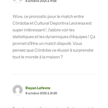
8 octobre 2025 à 1h56
Wow, ce pronostic pour le match entre
Córdoba et Cultural Deportiva Leonesa est
super intéressant ! J’adore voir les
statistiques et les dynamiques d’équipes ! Ça
promet d’être un match disputé. Vous
pensez que Córdoba va réussir à surprendre
tout le monde à la maison ?
Rayan Lefevre
8 octobre 2025 à 2h26