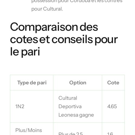
possession pour Córdoba et les contres
pour Cultural.
Comparaison des
cotes et conseils pour
le pari
Type de pari
Option
Cote
Cultural
1N2
Deportiva
4.65
Leonesa gagne
Plus/Moins
Plus de 2.5
1.6