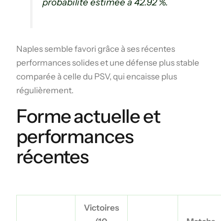
probabilité estimée à 42.92 %.
Naples semble favori grâce à ses récentes
performances solides et une défense plus stable
comparée à celle du PSV, qui encaisse plus
régulièrement.
Forme actuelle et
performances
récentes
Victoires