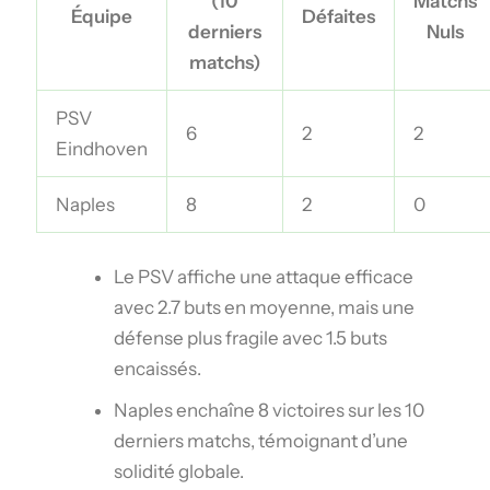
(10
Matchs
Équipe
Défaites
derniers
Nuls
matchs)
PSV
6
2
2
Eindhoven
Naples
8
2
0
Le PSV affiche une attaque efficace
avec 2.7 buts en moyenne, mais une
défense plus fragile avec 1.5 buts
encaissés.
Naples enchaîne 8 victoires sur les 10
derniers matchs, témoignant d’une
solidité globale.