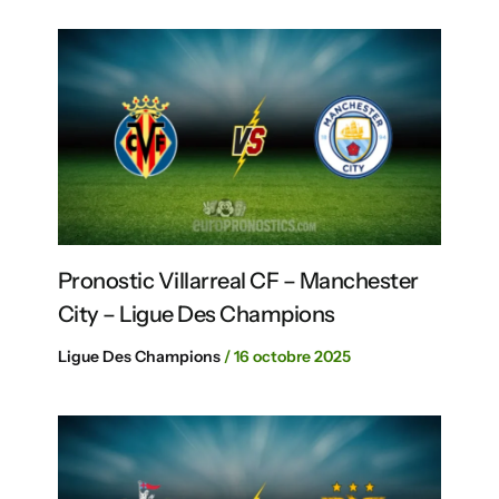
Pronostic Villarreal CF – Manchester
City – Ligue Des Champions
Ligue Des Champions
/
16 octobre 2025