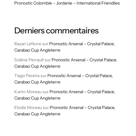
Pronostic Colombie – Jordanie – International Friendlies
Derniers commentaires
Rayan Lefevre
sur
Pronostic Arsenal – Crystal Palace,
Carabao Cup Angleterre
Solène Perrault
sur
Pronostic Arsenal – Crystal Palace,
Carabao Cup Angleterre
Tiago Pereira
sur
Pronostic Arsenal – Crystal Palace,
Carabao Cup Angleterre
Karim Moreau
sur
Pronostic Arsenal – Crystal Palace,
Carabao Cup Angleterre
Elodie Moreau
sur
Pronostic Arsenal – Crystal Palace,
Carabao Cup Angleterre