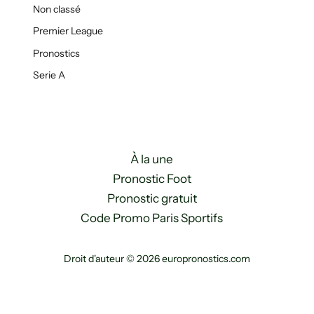
Non classé
Premier League
Pronostics
Serie A
À la une
Pronostic Foot
Pronostic gratuit
Code Promo Paris Sportifs
Droit d'auteur © 2026 europronostics.com