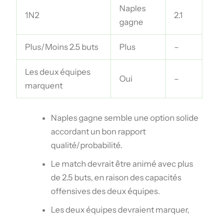
Naples
1N2
2.1
gagne
Plus/Moins 2.5 buts
Plus
–
Les deux équipes
Oui
–
marquent
Naples gagne semble une option solide
accordant un bon rapport
qualité/probabilité.
Le match devrait être animé avec plus
de 2.5 buts, en raison des capacités
offensives des deux équipes.
Les deux équipes devraient marquer,