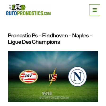
Aller
MAI
au
MEN
contenu
Pronostic Ps – Eindhoven – Naples –
Ligue Des Champions