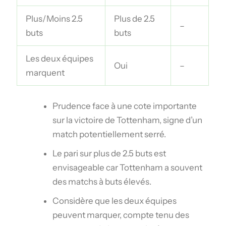
Plus/Moins 2.5
Plus de 2.5
–
buts
buts
Les deux équipes
Oui
–
marquent
Prudence face à une cote importante
sur la victoire de Tottenham, signe d’un
match potentiellement serré.
Le pari sur plus de 2.5 buts est
envisageable car Tottenham a souvent
des matchs à buts élevés.
Considère que les deux équipes
peuvent marquer, compte tenu des