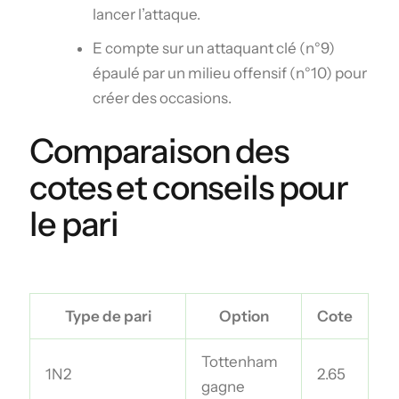
lancer l’attaque.
E compte sur un attaquant clé (n°9)
épaulé par un milieu offensif (n°10) pour
créer des occasions.
Comparaison des
cotes et conseils pour
le pari
Type de pari
Option
Cote
Tottenham
1N2
2.65
gagne