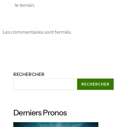
le terrain.
Les commentaires sont fermés.
RECHERCHER
RECHERCHER
Derniers Pronos