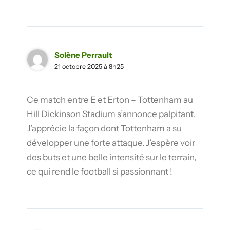
Solène Perrault
21 octobre 2025 à 8h25
Ce match entre E et Erton – Tottenham au
Hill Dickinson Stadium s’annonce palpitant.
J’apprécie la façon dont Tottenham a su
développer une forte attaque. J’espère voir
des buts et une belle intensité sur le terrain,
ce qui rend le football si passionnant !