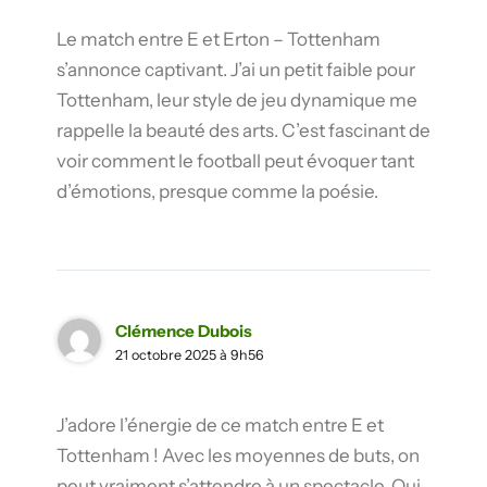
Le match entre E et Erton – Tottenham
s’annonce captivant. J’ai un petit faible pour
Tottenham, leur style de jeu dynamique me
rappelle la beauté des arts. C’est fascinant de
voir comment le football peut évoquer tant
d’émotions, presque comme la poésie.
Clémence Dubois
21 octobre 2025 à 9h56
J’adore l’énergie de ce match entre E et
Tottenham ! Avec les moyennes de buts, on
peut vraiment s’attendre à un spectacle. Qui