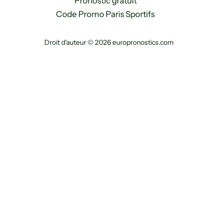
Pronostic gratuit
Code Promo Paris Sportifs
Droit d'auteur © 2026 europronostics.com