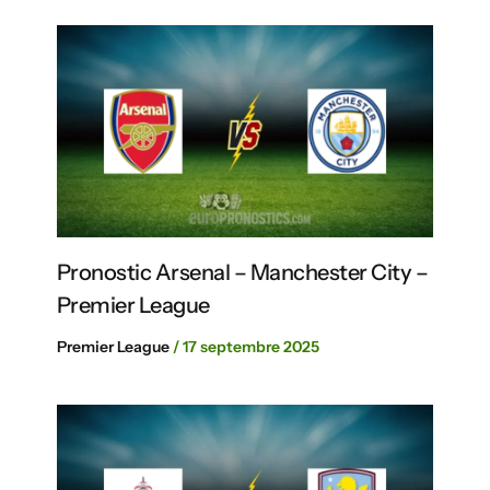
Pronostic Arsenal – Manchester City –
Premier League
Premier League
/
17 septembre 2025