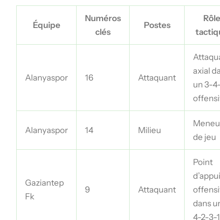
Numéros
Rôl
Équipe
Postes
clés
tacti
Attaqu
axial d
Alanyaspor
16
Attaquant
un 3-4
offensi
Meneu
Alanyaspor
14
Milieu
de jeu
Point
d’appu
Gaziantep
9
Attaquant
offensi
Fk
dans u
4-2-3-