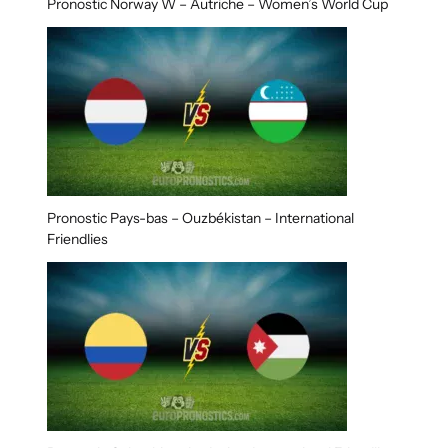
Pronostic Norway W – Autriche – Women’s World Cup
Pronostic Pays-bas – Ouzbékistan – International
Friendlies