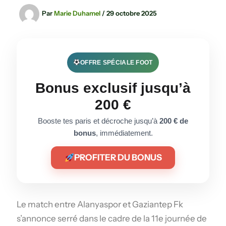
Par
Marie Duhamel
/
29 octobre 2025
OFFRE SPÉCIALE FOOT
Bonus exclusif jusqu’à
200 €
Booste tes paris et décroche jusqu’à
200 € de
bonus
, immédiatement.
PROFITER DU BONUS
Le match entre Alanyaspor et Gaziantep Fk
s’annonce serré dans le cadre de la 11e journée de