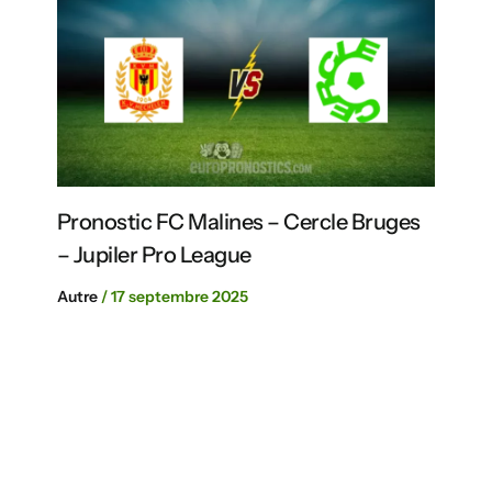
Pronostic FC Malines – Cercle Bruges
– Jupiler Pro League
Autre
/
17 septembre 2025