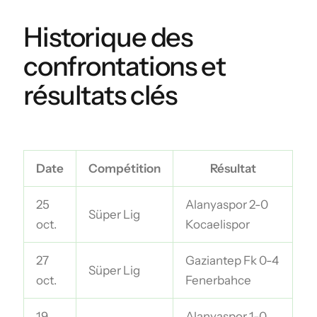
Historique des
confrontations et
résultats clés
Date
Compétition
Résultat
25
Alanyaspor 2-0
Süper Lig
oct.
Kocaelispor
27
Gaziantep Fk 0-4
Süper Lig
oct.
Fenerbahce
19
Alanyaspor 1-0