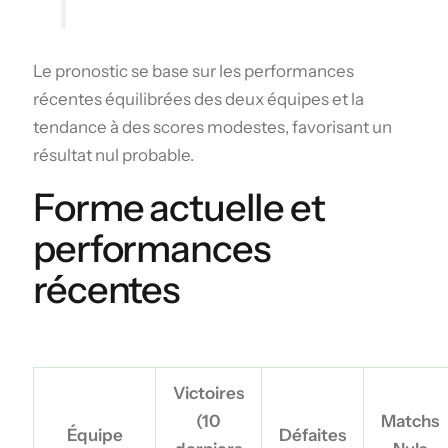
Le pronostic se base sur les performances
récentes équilibrées des deux équipes et la
tendance à des scores modestes, favorisant un
résultat nul probable.
Forme actuelle et
performances
récentes
Victoires
(10
Matchs
Équipe
Défaites