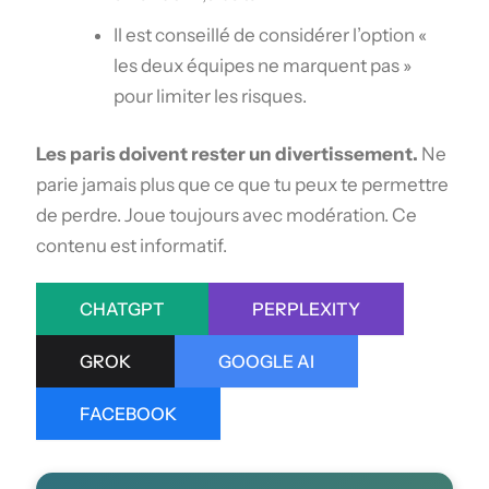
Il est conseillé de considérer l’option «
les deux équipes ne marquent pas »
pour limiter les risques.
Les paris doivent rester un divertissement.
Ne
parie jamais plus que ce que tu peux te permettre
de perdre. Joue toujours avec modération. Ce
contenu est informatif.
CHATGPT
PERPLEXITY
GROK
GOOGLE AI
FACEBOOK