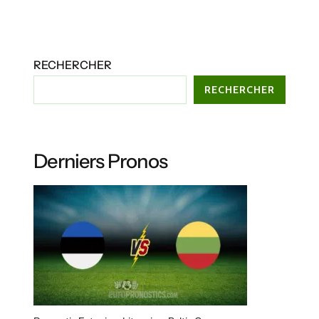
RECHERCHER
RECHERCHER
Derniers Pronos