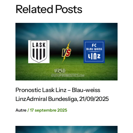
Related Posts
Pronostic Lask Linz – Blau-weiss
LinzAdmiral Bundesliga, 21/09/2025
Autre
/
17 septembre 2025