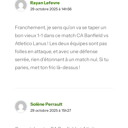
Rayan Lefevre
29 octobre 2025 à 14h56
Franchement, je sens qu’on va se taper un
bon vieux 1-1 dans ce match CA Banfield vs
Atletico Lanus ! Les deux équipes sont pas
folles en attaque, et avec une défense
serrée, rien d’étonnant à un match nul. Si tu
paries, met ton fric là-dessus !
Solène Perrault
29 octobre 2025 à 15h27