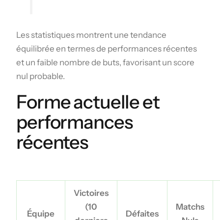
Les statistiques montrent une tendance
équilibrée en termes de performances récentes
et un faible nombre de buts, favorisant un score
nul probable.
Forme actuelle et
performances
récentes
Victoires
(10
Matchs
Équipe
Défaites