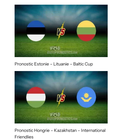
Pronostic Estonie – Lituanie – Baltic Cup
Pronostic Hongrie – Kazakhstan – International
Friendlies