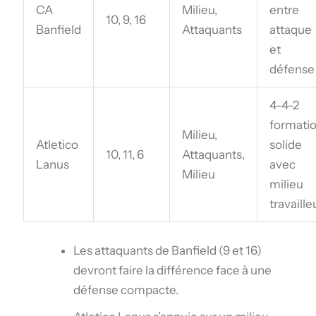
CA
Milieu,
entre
10, 9, 16
Banfield
Attaquants
attaque
et
défense
4-4-2
formati
Milieu,
Atletico
solide
10, 11, 6
Attaquants,
Lanus
avec
Milieu
milieu
travaille
Les attaquants de Banfield (9 et 16)
devront faire la différence face à une
défense compacte.