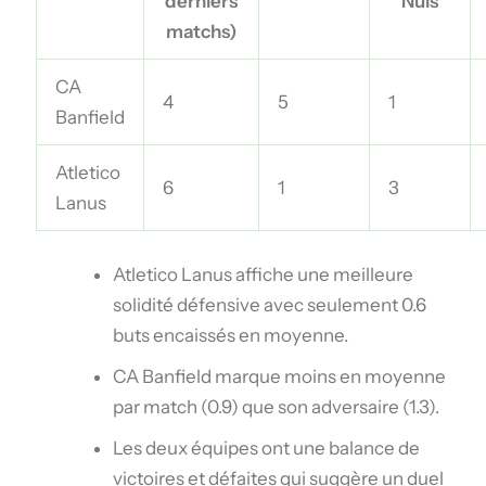
derniers
Nuls
matchs)
CA
4
5
1
Banfield
Atletico
6
1
3
Lanus
Atletico Lanus affiche une meilleure
solidité défensive avec seulement 0.6
buts encaissés en moyenne.
CA Banfield marque moins en moyenne
par match (0.9) que son adversaire (1.3).
Les deux équipes ont une balance de
victoires et défaites qui suggère un duel