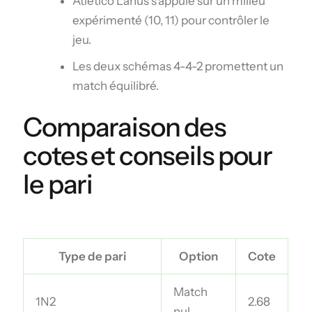
Atletico Lanus s’appuie sur un milieu
expérimenté (10, 11) pour contrôler le
jeu.
Les deux schémas 4-4-2 promettent un
match équilibré.
Comparaison des
cotes et conseils pour
le pari
Type de pari
Option
Cote
Match
1N2
2.68
nul