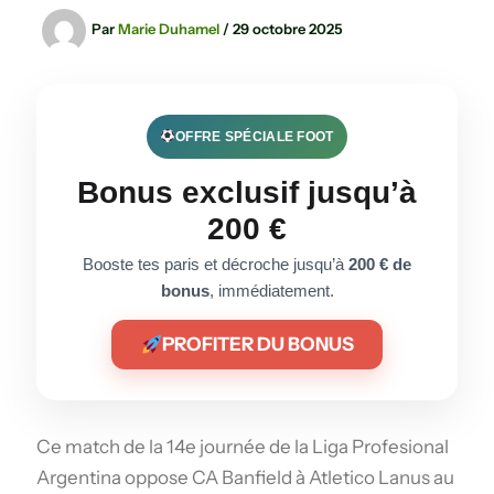
Par
Marie Duhamel
/
29 octobre 2025
OFFRE SPÉCIALE FOOT
Bonus exclusif jusqu’à
200 €
Booste tes paris et décroche jusqu’à
200 € de
bonus
, immédiatement.
PROFITER DU BONUS
Ce match de la 14e journée de la Liga Profesional
Argentina oppose CA Banfield à Atletico Lanus au