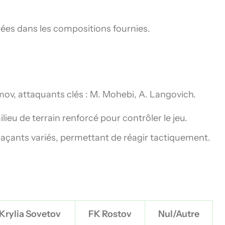
ées dans les compositions fournies.
mov, attaquants clés : M. Mohebi, A. Langovich.
ieu de terrain renforcé pour contrôler le jeu.
laçants variés, permettant de réagir tactiquement.
Krylia Sovetov
FK Rostov
Nul/Autre