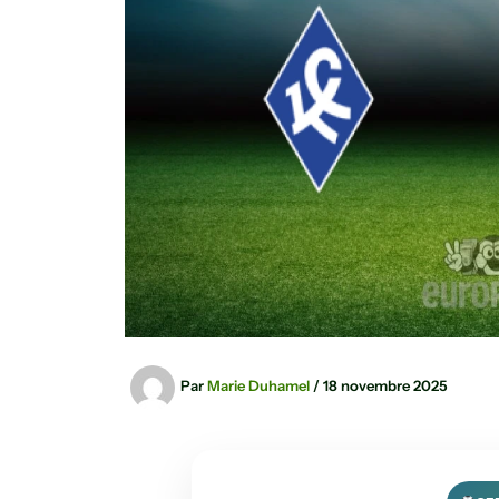
Par
Marie Duhamel
/
18 novembre 2025