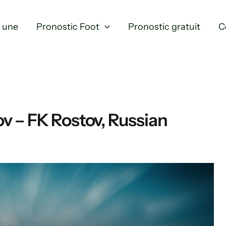
a une
Pronostic Foot
Pronostic gratuit
C
ov – FK Rostov, Russian