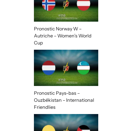
Pronostic Norway W –
Autriche – Women’s World
Cup
Pronostic Pays-bas –
Ouzbékistan – International
Friendlies