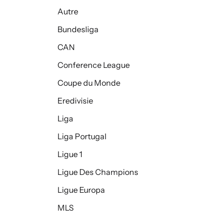
Autre
Bundesliga
CAN
Conference League
Coupe du Monde
Eredivisie
Liga
Liga Portugal
Ligue 1
Ligue Des Champions
Ligue Europa
MLS