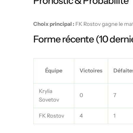
Pronostic & Probabilité
Choix principal :
FK Rostov gagne le matc
Forme récente (10 derni
Équipe
Victoires
Défaite
Krylia
0
7
Sovetov
FK Rostov
4
1