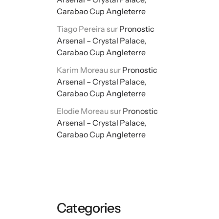
Carabao Cup Angleterre
Tiago Pereira
sur
Pronostic
Arsenal – Crystal Palace,
Carabao Cup Angleterre
Karim Moreau
sur
Pronostic
Arsenal – Crystal Palace,
Carabao Cup Angleterre
Elodie Moreau
sur
Pronostic
Arsenal – Crystal Palace,
Carabao Cup Angleterre
Categories