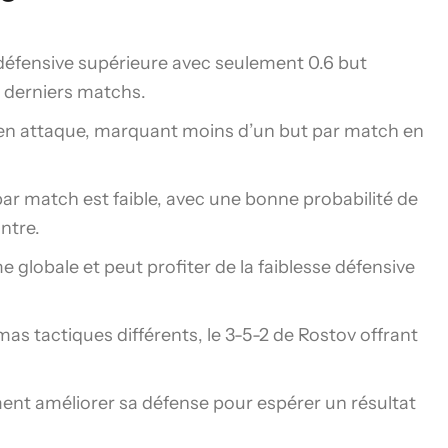
défensive supérieure avec seulement 0.6 but
 derniers matchs.
és en attaque, marquant moins d’un but par match en
 match est faible, avec une bonne probabilité de
ntre.
 globale et peut profiter de la faiblesse défensive
s tactiques différents, le 3-5-2 de Rostov offrant
ment améliorer sa défense pour espérer un résultat