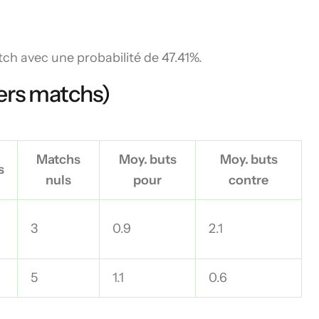
h avec une probabilité de 47.41%.
ers matchs)
Matchs
Moy. buts
Moy. buts
s
nuls
pour
contre
3
0.9
2.1
5
1.1
0.6