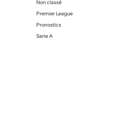
Non classé
Premier League
Pronostics
Serie A