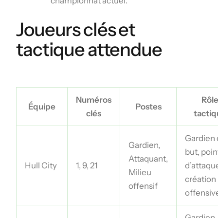
championnat actuel.
Joueurs clés et
tactique attendue
Numéros
Rôl
Équipe
Postes
clés
tactiq
Gardien
Gardien,
but, poi
Attaquant,
Hull City
1, 9, 21
d’attaqu
Milieu
création
offensif
offensiv
Gardien,