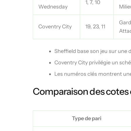
1, 7, 10
Wednesday
Milie
Gardi
Coventry City
19, 23, 11
Atta
Sheffield base son jeu sur une 
Coventry City privilégie un sché
Les numéros clés montrent une or
Comparaison des cotes et
Type de pari