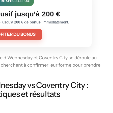
FRE SPÉCIALE FOOT
usif jusqu’à 200 €
e jusqu’à
200 € de bonus
, immédiatement.
FITER DU BONUS
eld Wednesday et Coventry City se déroule au
 cherchent à confirmer leur forme pour prendre
nesday vs Coventry City :
iques et résultats