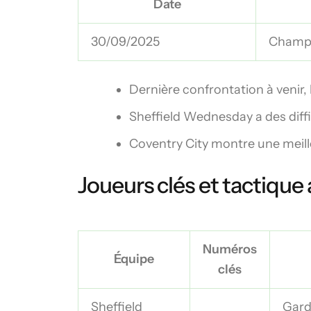
Date
30/09/2025
Champ
Dernière confrontation à venir,
Sheffield Wednesday a des diff
Coventry City montre une meil
Joueurs clés et tactique
Numéros
Équipe
clés
Sheffield
Gardi