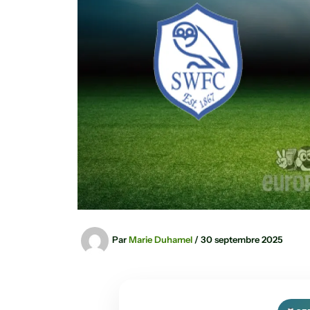
Par
Marie Duhamel
/
30 septembre 2025