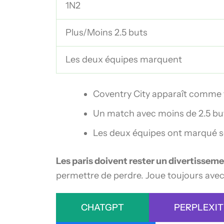
1N2
Plus/Moins 2.5 buts
Les deux équipes marquent
Coventry City apparaît comme f
Un match avec moins de 2.5 buts
Les deux équipes ont marqué so
Les paris doivent rester un divertisseme
permettre de perdre. Joue toujours avec
CHATGPT
PERPLEXIT