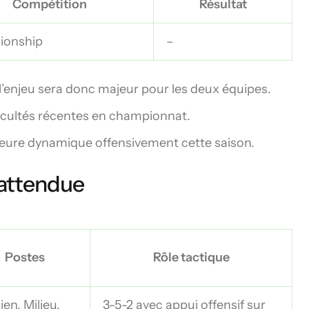
Compétition
Résultat
ionship
–
 l’enjeu sera donc majeur pour les deux équipes.
icultés récentes en championnat.
leure dynamique offensivement cette saison.
 attendue
Postes
Rôle tactique
en, Milieu,
3-5-2 avec appui offensif sur