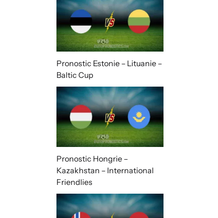
Pronostic Estonie – Lituanie –
Baltic Cup
Pronostic Hongrie –
Kazakhstan – International
Friendlies