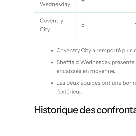
Wednesday
Coventry
5
City
Coventry City a remporté plus
Sheffield Wednesday présente 
encaissés en moyenne.
Les deux équipes ont une bonn
l’extérieur.
Historique des confrontat