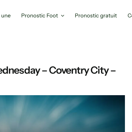
a une
Pronostic Foot
Pronostic gratuit
C
ednesday – Coventry City –