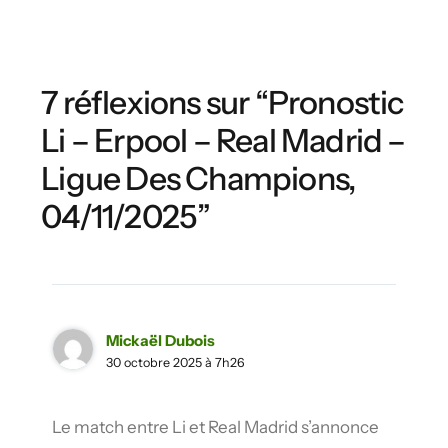
7 réflexions sur “Pronostic
Li – Erpool – Real Madrid –
Ligue Des Champions,
04/11/2025”
Mickaël Dubois
30 octobre 2025 à 7h26
Le match entre Li et Real Madrid s’annonce