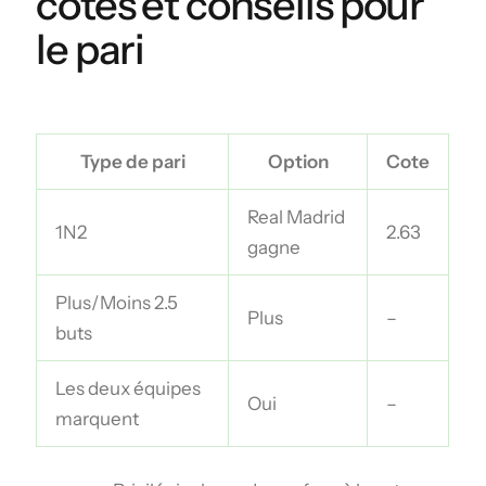
cotes et conseils pour
le pari
Type de pari
Option
Cote
Real Madrid
1N2
2.63
gagne
Plus/Moins 2.5
Plus
–
buts
Les deux équipes
Oui
–
marquent