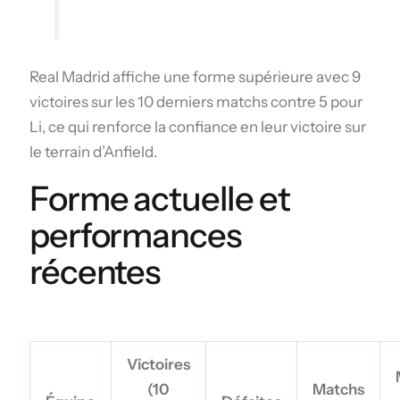
Real Madrid affiche une forme supérieure avec 9
victoires sur les 10 derniers matchs contre 5 pour
Li, ce qui renforce la confiance en leur victoire sur
le terrain d’Anfield.
Forme actuelle et
performances
récentes
Victoires
(10
Matchs