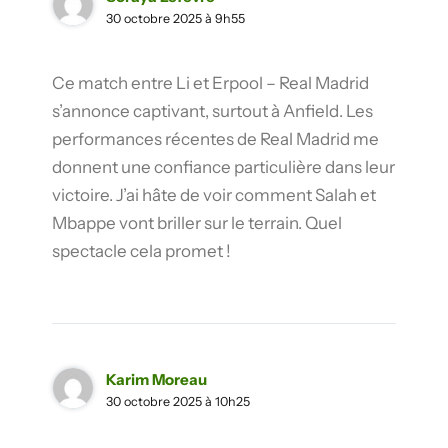
30 octobre 2025 à 9h55
Ce match entre Li et Erpool – Real Madrid
s’annonce captivant, surtout à Anfield. Les
performances récentes de Real Madrid me
donnent une confiance particulière dans leur
victoire. J’ai hâte de voir comment Salah et
Mbappe vont briller sur le terrain. Quel
spectacle cela promet !
Karim Moreau
30 octobre 2025 à 10h25