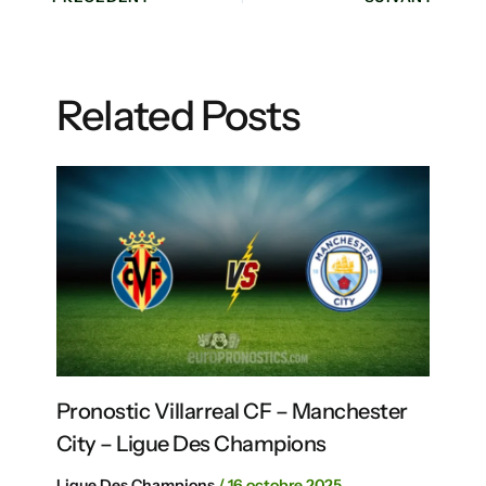
Related Posts
Pronostic Villarreal CF – Manchester
City – Ligue Des Champions
Ligue Des Champions
/
16 octobre 2025