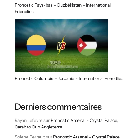
Pronostic Pays-bas – Ouzbékistan – International
Friendlies
Pronostic Colombie – Jordanie – International Friendlies
Derniers commentaires
Rayan Lefevre
sur
Pronostic Arsenal – Crystal Palace,
Carabao Cup Angleterre
Solène Perrault
sur
Pronostic Arsenal – Crystal Palace,