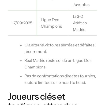
Juventus
Li 3-2
Ligue Des
17/09/2025
Atlético
Champions
Madrid
Li a alterné victoires serrées et défaites
récemment.
Real Madrid reste solide en Ligue Des
Champions.
Pas de confrontations directes fournies,
lecture limitée sur le head to head.
Joueurs clés et