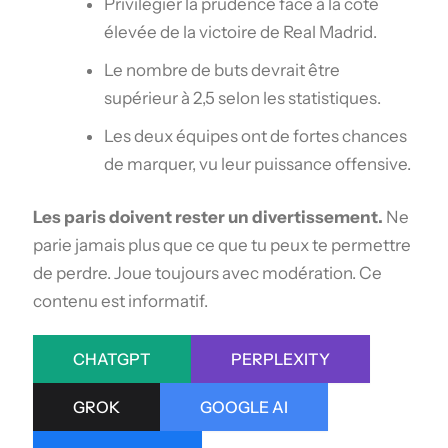
Privilégier la prudence face à la cote
élevée de la victoire de Real Madrid.
Le nombre de buts devrait être
supérieur à 2,5 selon les statistiques.
Les deux équipes ont de fortes chances
de marquer, vu leur puissance offensive.
Les paris doivent rester un divertissement.
Ne
parie jamais plus que ce que tu peux te permettre
de perdre. Joue toujours avec modération. Ce
contenu est informatif.
CHATGPT
PERPLEXITY
GROK
GOOGLE AI