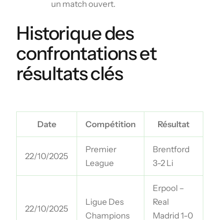
un match ouvert.
Historique des
confrontations et
résultats clés
Date
Compétition
Résultat
Premier
Brentford
22/10/2025
League
3-2 Li
Erpool –
Ligue Des
Real
22/10/2025
Champions
Madrid 1-0