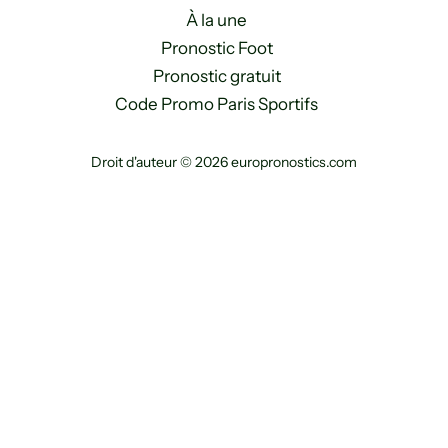
À la une
Pronostic Foot
Pronostic gratuit
Code Promo Paris Sportifs
Droit d'auteur © 2026 europronostics.com