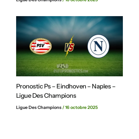
Pronostic Ps – Eindhoven – Naples –
Ligue Des Champions
Ligue Des Champions
/
16 octobre 2025