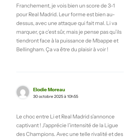
Franchement, je vois bien un score de 3-1
pour Real Madrid. Leur forme est bien au-
dessus, avec une attaque qui fait mal. Li va
marquer, ça c’est sûr, mais je pense pas qu’ils
tiendront face à la puissance de Mbappe et
Bellingham. Ça va être du plaisir à voir !
Elodie Moreau
30 octobre 2025 à 10h55
Le choc entre Li et Real Madrid s’annonce
captivant ! J’apprécie l’intensité de la Ligue
des Champions. Avec une telle rivalité et des