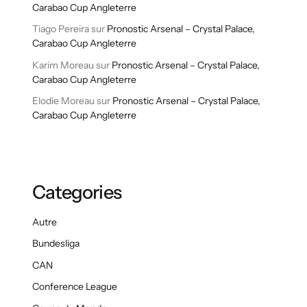
Carabao Cup Angleterre
Tiago Pereira
sur
Pronostic Arsenal – Crystal Palace,
Carabao Cup Angleterre
Karim Moreau
sur
Pronostic Arsenal – Crystal Palace,
Carabao Cup Angleterre
Elodie Moreau
sur
Pronostic Arsenal – Crystal Palace,
Carabao Cup Angleterre
Categories
Autre
Bundesliga
CAN
Conference League