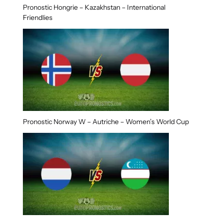
Pronostic Hongrie – Kazakhstan – International
Friendlies
Pronostic Norway W – Autriche – Women’s World Cup