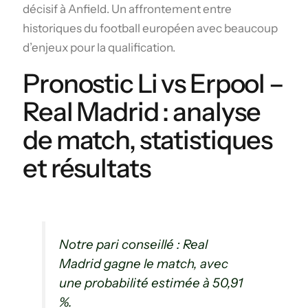
décisif à Anfield. Un affrontement entre
historiques du football européen avec beaucoup
d’enjeux pour la qualification.
Pronostic Li vs Erpool –
Real Madrid : analyse
de match, statistiques
et résultats
Notre pari conseillé : Real
Madrid gagne le match, avec
une probabilité estimée à 50,91
%.