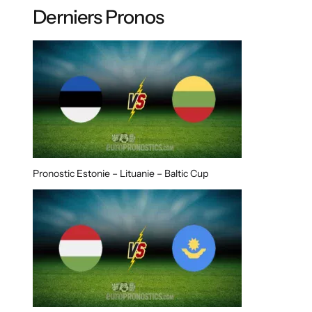
Derniers Pronos
Pronostic Estonie – Lituanie – Baltic Cup