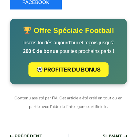
FACEBOOK
Offre Spéciale Football
Inscris-toi dès aujourd’hui et reçois jusqu’à
200 € de bonus
pour tes prochains paris !
PROFITER DU BONUS
Contenu assisté par l’IA. Cet article a été créé en tout ou en
partie avec l’aide de l’intelligence artificielle.
PRÉCÉDENT
SUIVANT